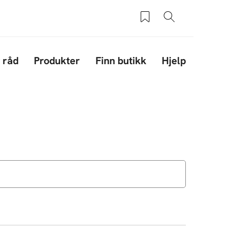
Saved products
Søk
 råd
Produkter
Finn butikk
Hjelp