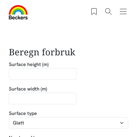
Hopp til hovedinnhold
Saved products
Søk
Navig
Beregn forbruk
Surface height (m)
Surface width (m)
Surface type