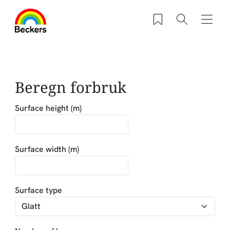
Hopp til hovedinnhold
Saved products
Søk
Navig
Beregn forbruk
Surface height (m)
Surface width (m)
Surface type