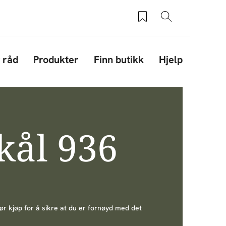
Saved products
Søk
 råd
Produkter
Finn butikk
Hjelp
kål 936
før kjøp for å sikre at du er fornøyd med det