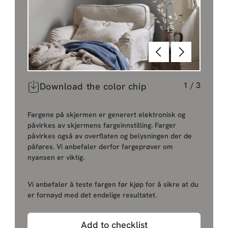
Tilbake
Neste
1
/
3
Download the color chip
Fargene på skjermen er generert elektronisk og
påvirkes av skjermens fargeinnstilling. Farger
påvirkes også av overflaten og belysningen der de
påføres. Vi anbefaler derfor fargeprøver om
nyansen er viktig.
Vi anbefaler å teste fargen før kjøp for å sikre at du
er fornøyd med det endelige resultatet.
Add to checklist