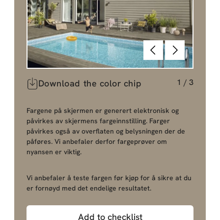
Tilbake
Neste
1
/
3
Download the color chip
Fargene på skjermen er generert elektronisk og
påvirkes av skjermens fargeinnstilling. Farger
påvirkes også av overflaten og belysningen der de
påføres. Vi anbefaler derfor fargeprøver om
nyansen er viktig.
Vi anbefaler å teste fargen før kjøp for å sikre at du
er fornøyd med det endelige resultatet.
Add to checklist