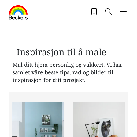
Hopp til hovedinnhold
Saved products
Søk
Navig
Inspirasjon til å male
Mal ditt hjem personlig og vakkert. Vi har
samlet våre beste tips, råd og bilder til
inspirasjon for ditt prosjekt.