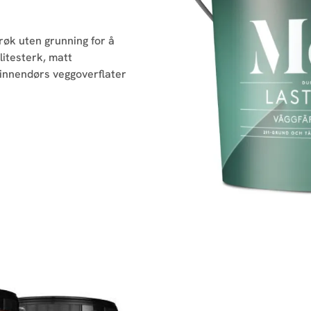
røk uten grunning for å
litesterk, matt
e innendørs veggoverflater