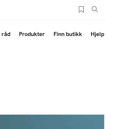
Saved products
Søk
 råd
Produkter
Finn butikk
Hjelp