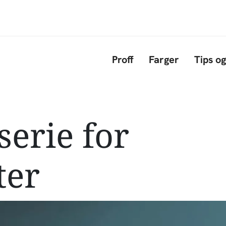
Hopp til hovedinnhold
Proff
Farger
Tips og
erie for
ter