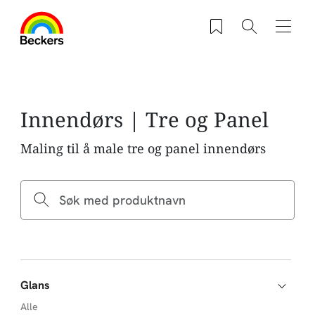
Hopp til hovedinnhold
Saved products
Søk
Navig
Innendørs | Tre og Panel
Maling til å male tre og panel innendørs
Glans
Alle