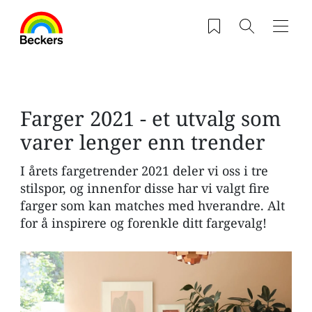
Hopp til hovedinnhold
Saved products
Søk
Navig
Farger 2021 - et utvalg som
varer lenger enn trender
I årets fargetrender 2021 deler vi oss i tre
stilspor, og innenfor disse har vi valgt fire
farger som kan matches med hverandre. Alt
for å inspirere og forenkle ditt fargevalg!